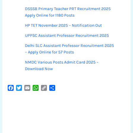
DSSSB Primary Teacher PRT Recruitment 2025
Apply Online for 1180 Posts
HP TET November 2025 – Notification Out
UPPSC Assistant Professor Recruitment 2025
Delhi SLC Assistant Professor Recruitment 2025
– Apply Online for 57 Posts
NMDC Various Posts Admit Card 2025 –
Download Now
F
T
E
W
C
S
a
w
m
h
o
h
c
i
a
a
p
a
e
t
i
t
y
r
b
t
l
s
L
e
o
e
A
i
o
r
p
n
k
p
k