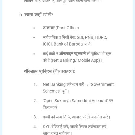
लाख+
भी हो सकती है, और पूरी राशि टैक्स-फ्री मिलेगी।
6. खाता कहाँ खोलें?
डाक घर
(Post Office)
सार्वजनिक व निजी बैंक: SBI, PNB, HDFC,
ICICI, Bank of Baroda आदि
कई बैंकों ने
ऑनलाइन खुलवाने
की सुविधा भी शुरू
की है (Net Banking/ Mobile App)।
ऑनलाइन प्रक्रिया
(बैंक उदाहरण):
Net Banking लॉग-इन करें → ‘Government
Schemes’ चुनें।
‘Open Sukanya Samriddhi Account’ पर
क्लिक करें।
बच्ची की जन्म-तिथि, आधार, फोटो अपलोड करें।
KYC वेरिफ़ाई करें, पहली किस्त ट्रांसफ़र करें।
खाता तुरंत सक्रिय।