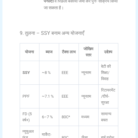
पेनल्टी
व पिछला बकाया जमा कर पुनः सक्रिय किया
जा सकता है।
9. तुलना – SSY बनाम अन्य योजनाएँ
जोखिम
योजना
ब्याज
टैक्स लाभ
उद्देश्य
स्तर
बेटी की
SSY
~8 %
EEE
न्यूनतम
शिक्षा/
विवाह
रिटायरमेंट
PPF
~7.1 %
EEE
न्यूनतम
/दीर्घ-
सुरक्षा
FD (5
सामान्य
6–7 %
80C*
मध्यम
वर्ष+)
बचत
म्यूचुअल
मार्केट-
फंड
80C
ऊँचा
हाई ग्रोथ